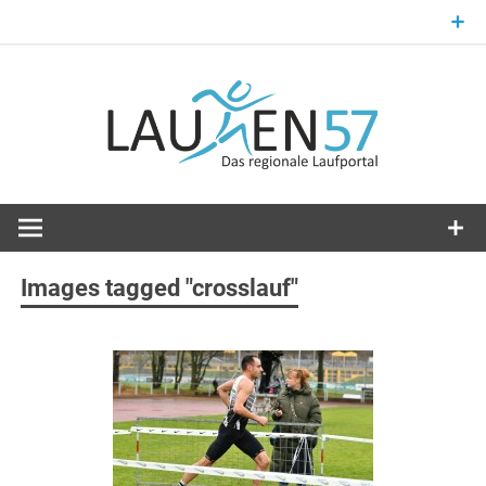
Zum
Inhalt
springen
Laufsport im Kreis Siegen-Wittgenstein
Laufen57
Images tagged "crosslauf"