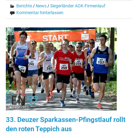
Berichte
/
News
/
Siegerländer AOK-Firmenlauf
Kommentar hinterlassen
33. Deuzer Sparkassen-Pfingstlauf rollt
den roten Teppich aus