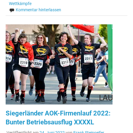
Wettkämpfe
Kommentar hinterlassen
Siegerländer AOK-Firmenlauf 2022:
Bunter Betriebsausflug XXXXL
Veröffentlicht am
24. Juni 2022
von
Frank Steinseifer