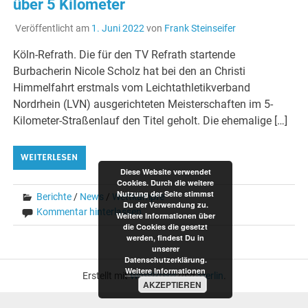
über 5 Kilometer
Veröffentlicht am
1. Juni 2022
von
Frank Steinseifer
Köln-Refrath. Die für den TV Refrath startende
Burbacherin Nicole Scholz hat bei den an Christi
Himmelfahrt erstmals vom Leichtathletikverband
Nordrhein (LVN) ausgerichteten Meisterschaften im 5-
Kilometer-Straßenlauf den Titel geholt. Die ehemalige […]
WEITERLESEN
Diese Website verwendet
Cookies. Durch die weitere
Nutzung der Seite stimmst
Berichte
/
News
/
Wettkämpfe
Du der Verwendung zu.
Kommentar hinterlassen
Weitere Informationen über
die Cookies die gesetzt
werden, findest Du in
unserer
Datenschutzerklärung.
Weitere Informationen
Erstellt mit
WordPress
und
Merlin
.
AKZEPTIEREN