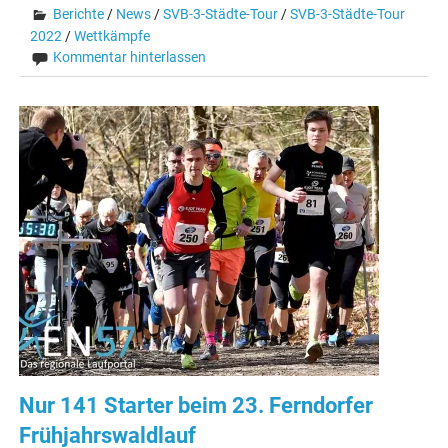
Berichte
/
News
/
SVB-3-Städte-Tour
/
SVB-3-Städte-Tour
2022
/
Wettkämpfe
Kommentar hinterlassen
Nur 141 Starter beim 23. Ferndorfer
Frühjahrswaldlauf