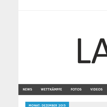
Zum
Inhalt
springen
Laufsport im Kreis Siegen-Wittgenstein
Laufen57
NEWS
WETTKÄMPFE
FOTOS
VIDEOS
MONAT:
DEZEMBER 2015