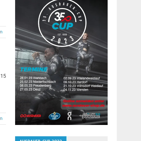
en
015
en