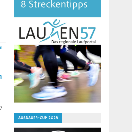
m
en
n
87
AUSDAUER-CUP 2023
f