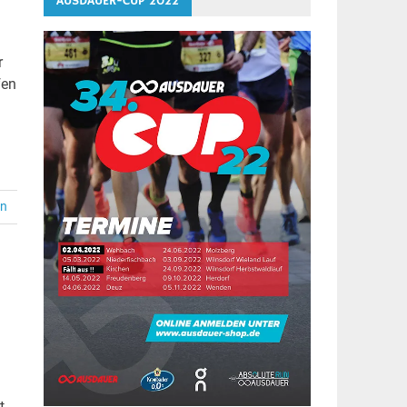
AUSDAUER-CUP 2022
r
fen
en
t