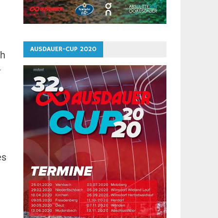
AUSDAUER-CUP 2020
ch
-
t
es