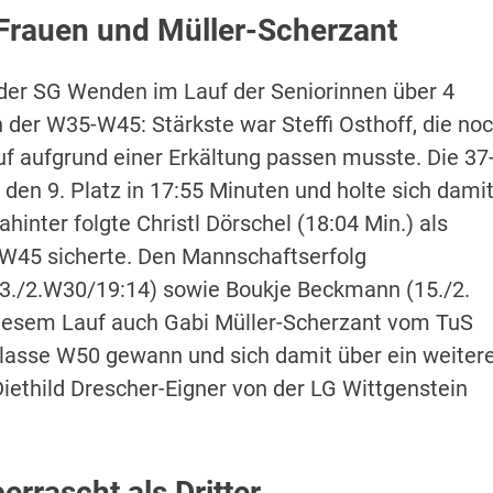
Frauen und Müller-Scherzant
der SG Wenden im Lauf der Seniorinnen über 4
 der W35-W45: Stärkste war Steffi Osthoff, die no
f aufgrund einer Erkältung passen musste. Die 37
den 9. Platz in 17:55 Minuten und holte sich dami
inter folgte Christl Dörschel (18:04 Min.) als
r W45 sicherte. Den Mannschaftserfolg
3./2.W30/19:14) sowie Boukje Beckmann (15./2.
 diesem Lauf auch Gabi Müller-Scherzant vom TuS
sklasse W50 gewann und sich damit über ein weiter
iethild Drescher-Eigner von der LG Wittgenstein
errascht als Dritter