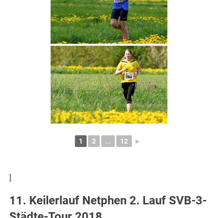
1
2
...
12
►
]
11. Keilerlauf Netphen 2. Lauf SVB-3-
Städte-Tour 2018