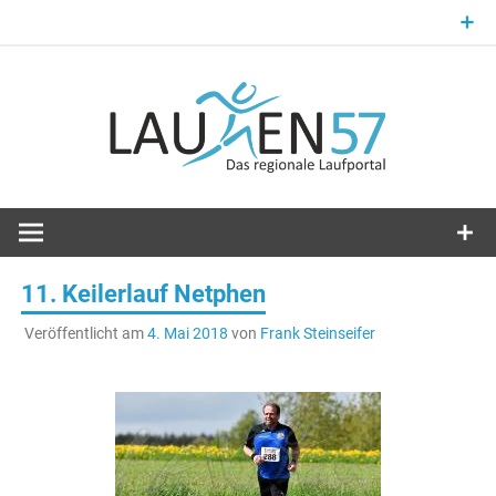
Zum
Inhalt
springen
Laufsport im Kreis Siegen-Wittgenstein
Laufen57
11. Keilerlauf Netphen
Veröffentlicht am
4. Mai 2018
von
Frank Steinseifer