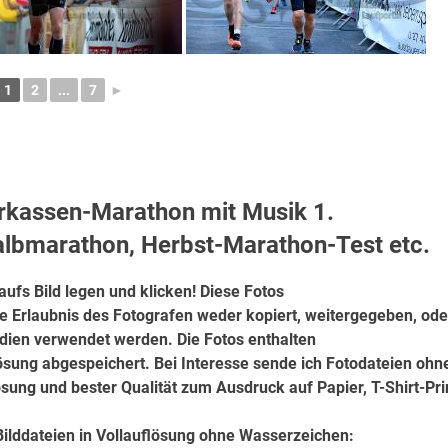
1
2
...
7
►
arkassen-Marathon mit Musik
1.
albmarathon, Herbst-Marathon-Test etc.
ufs Bild legen und klicken!
Diese Fotos
ne Erlaubnis des Fotografen weder kopiert, weitergegeben, ode
edien verwendet werden. Die Fotos enthalten
lösung abgespeichert.
Bei Interesse sende ich Fotodateien ohn
sung und bester Qualität
zum Ausdruck auf Papier,
T-Shirt-Pri
Bilddateien in
Vollauflösung ohne Wasserzeichen: