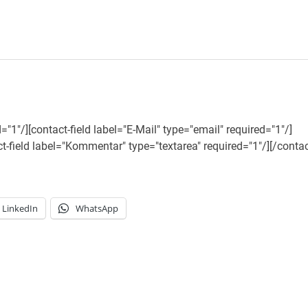
"1"/][contact-field label="E-Mail" type="email" required="1"/]
act-field label="Kommentar" type="textarea" required="1"/][/contac
LinkedIn
WhatsApp