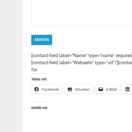
SENDEN
[contact-field label="Name" type="name" required=
[contact-field label="Webseite" type="url"/][cont
for
Teilen mit:
Facebook
Drucken
E-Mail
Gefällt mir: