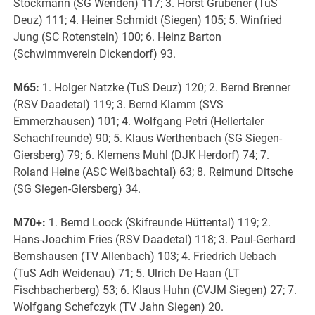
Stöckmann (SG Wenden) 117; 3. Horst Grübener (TuS
Deuz) 111; 4. Heiner Schmidt (Siegen) 105; 5. Winfried
Jung (SC Rotenstein) 100; 6. Heinz Barton
(Schwimmverein Dickendorf) 93.
M65:
1. Holger Natzke (TuS Deuz) 120; 2. Bernd Brenner
(RSV Daadetal) 119; 3. Bernd Klamm (SVS
Emmerzhausen) 101; 4. Wolfgang Petri (Hellertaler
Schachfreunde) 90; 5. Klaus Werthenbach (SG Siegen-
Giersberg) 79; 6. Klemens Muhl (DJK Herdorf) 74; 7.
Roland Heine (ASC Weißbachtal) 63; 8. Reimund Ditsche
(SG Siegen-Giersberg) 34.
M70+:
1. Bernd Loock (Skifreunde Hüttental) 119; 2.
Hans-Joachim Fries (RSV Daadetal) 118; 3. Paul-Gerhard
Bernshausen (TV Allenbach) 103; 4. Friedrich Uebach
(TuS Adh Weidenau) 71; 5. Ulrich De Haan (LT
Fischbacherberg) 53; 6. Klaus Huhn (CVJM Siegen) 27; 7.
Wolfgang Schefczyk (TV Jahn Siegen) 20.