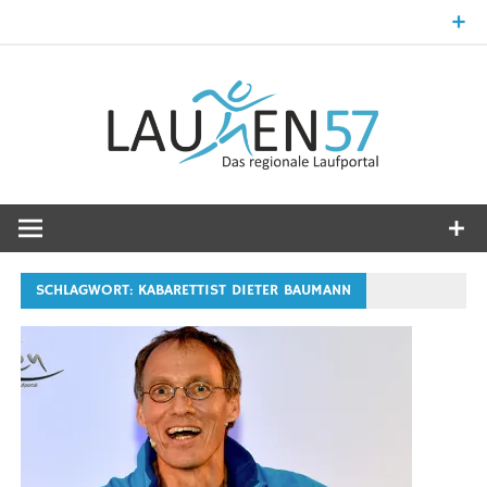
Zum
Inhalt
springen
Laufsport im Kreis Siegen-Wittgenstein
Laufen57
SCHLAGWORT:
KABARETTIST DIETER BAUMANN