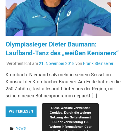
Olympiasieger Dieter Baumann:
Laufband-Tanz des „weißen Kenianers“
Veröffentlicht am
21. November 2018
von
Frank Steinseifer
Krombach. Niemand saß mehr in seinem Sessel im
Kinosaal der Krombacher Brauerei. Am Ende hatte er die
250 Zuhörer, fast allesamt Läufer aus der Region, mit
seinem neuen Bühnenprogramm gepackt […]
Diese Website verwendet
WEITERLESEN
Cookies. Durch die weitere
Nutzung der Seite stimmst
Du der Verwendung zu.
Weitere Informationen über
News