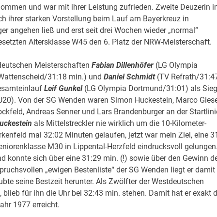
ommen und war mit ihrer Leistung zufrieden. Zweite Deuzerin 
ach ihrer starken Vorstellung beim Lauf am Bayerkreuz in
er angehen ließ und erst seit drei Wochen wieder „normal“
k besetzten Altersklasse W45 den 6. Platz der NRW-Meisterschaft.
tdeutschen Meisterschaften
Fabian Dillenhöfer
(LG Olympia
Wattenscheid/31:18 min.) und
Daniel Schmidt
(TV Refrath/31:4
Gesamteinlauf
Leif Gunkel
(LG Olympia Dortmund/31:01) als Sieg
U20). Von der SG Wenden waren Simon Huckestein, Marco Gies
feld, Andreas Senner und Lars Brandenburger an der Startlini
uckestein
als Mittelstreckler nie wirklich um die 10-Kilometer-
rkenfeld mal 32:02 Minuten gelaufen, jetzt war mein Ziel, eine 3
Seniorenklasse M30 in Lippental-Herzfeld eindrucksvoll gelungen
nd konnte sich über eine 31:29 min. (!) sowie über den Gewinn d
pruchsvollen „ewigen Bestenliste“ der SG Wenden liegt er damit
bte seine Bestzeit herunter. Als Zwölfter der Westdeutschen
blieb für ihn die Uhr bei 32:43 min. stehen. Damit hat er exakt d
ahr 1977 erreicht.