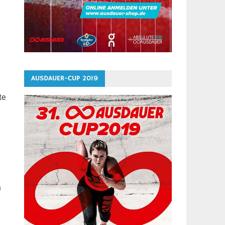
AUSDAUER-CUP 2019
te
n