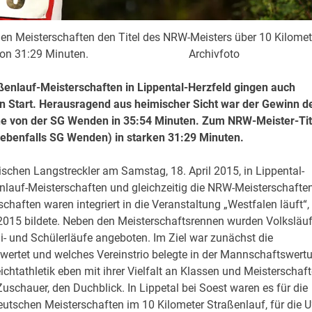
n Meisterschaften den Titel des NRW-Meisters über 10 Kilomet
estzeit von 31:29 Minuten. Archivfoto
ßenlauf-Meisterschaften in Lippental-Herzfeld gingen auch
 Start. Herausragend aus heimischer Sicht war der Gewinn d
ne von der SG Wenden in 35:54 Minuten. Zum NRW-Meister-Tit
(ebenfalls SG Wenden) in starken 31:29 Minuten.
ischen Langstreckler am Samstag, 18. April 2015, in Lippental-
nlauf-Meisterschaften und gleichzeitig die NRW-Meisterschafte
chaften waren integriert in die Veranstaltung „Westfalen läuft“,
 2015 bildete. Neben den Meisterschaftsrennen wurden Volksläu
- und Schülerläufe angeboten. Im Ziel war zunächst die
ewertet und welches Vereinstrio belegte in der Mannschaftswert
chtathletik eben mit ihrer Vielfalt an Klassen und Meisterschaf
uschauer, den Duchblick. In Lippetal bei Soest waren es für die
tschen Meisterschaften im 10 Kilometer Straßenlauf, für die 