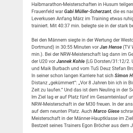
Halbmarathon-Meisterschaften in Husum teilgen
Frauenfeld war
Gabi Müller-Scherzant
, die es n
Leverkusen Anfang März im Training etwas ruhig
trainiert. Mit 40:37 min. belegte sie in der star
Bei den Männern siegte in der Wertung der Wes
Dortmund) in 30:55 Minuten vor
Jan Hense
(TV 
min.). Bei der NRW-Meisterschaft lag dann im 
der U20 vor
Jannek Kohle
(LG Dorsten/31:12/2. 
und Maik Burbach und vom TuS Deuz Stefan Brock
In seiner schon langen Karriere hat sich
Simon H
Distanz „gekümmert“: „Vor 8 Jahren bin ich in Bi
Zeit zu laufen.“ Und das ist dem Neuling in der 
Im Ziel lag er auf Platz fünf im Gesamteinlauf u
NRW-Meisterschaft in der M30 freuen. In der ans
auf dem neunten Platz. Auch
Marco Giese
schrau
Meisterschaft in der Männer-Hauptklasse im Ziel, 
Bestzeit seines Trainers Egon Bröcher aus dem J