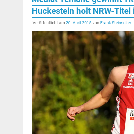
Huckestein holt NRW-Titel 
Veröffentlicht am
20. April 2015
von
Frank Steinseifer