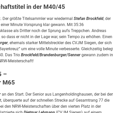
ftstitel in der M40/45
uz. Der größte Titelsammler war wiedermal
Stefan Brockfeld
, der
t einer Minute Vorsprung klar gewann. Mit 35:36
rsklasse als Dritter noch der Sprung aufs Treppchen. Andreas
 so dass er nicht in der Lage war, sein Tempo zu erhöhen. Einen
rger
,
ehemals starker Mittelstreckler des CVJM Siegen, der sich
yerkreuz“ um eine volle Minute verbesserte. Gleichzeitig beleg
40. Das Trio
Brockfeld
/
Brandenburger/Senner
gewann zudem in
NRW-Meisterschaft!
5 –
r M65
r
an den Start. Der Senior aus Langenholdinghausen, der bei de
t, überquerte auf der schnellen Strecke auf Gesamtrang 77 die
 bei den NRW-Meisterschaften über den vierten Platz in der
latzierte sich
Dietmar Lehmann
(CVJM Siegen) auf einem