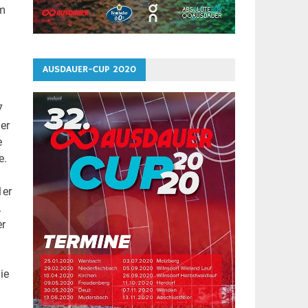
im
AUSDAUER-CUP 2020
7
er
e
e.
1er
.
er
ie