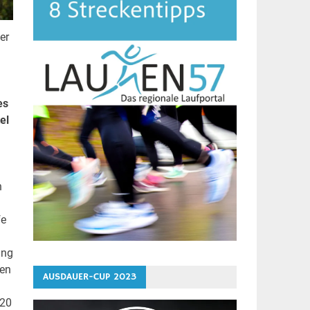
er
es
el
n
fe
ung
ten
AUSDAUER-CUP 2023
U20