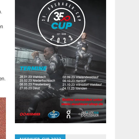
.
en
en.