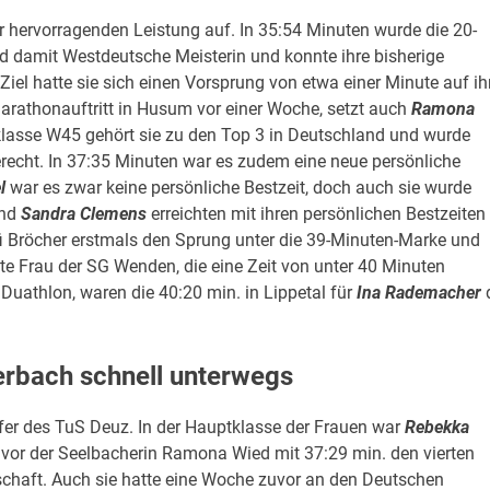
r hervorragenden Leistung auf. In 35:54 Minuten wurde die 20-
nd damit Westdeutsche Meisterin und konnte ihre bisherige
Ziel hatte sie sich einen Vorsprung von etwa einer Minute auf ih
marathonauftritt in Husum vor einer Woche, setzt auch
Ramona
sklasse W45 gehört sie zu den Top 3 in Deutschland und wurde
gerecht. In 37:35 Minuten war es zudem eine neue persönliche
l
war es zwar keine persönliche Bestzeit, doch auch sie wurde
nd
Sandra Clemens
erreichten mit ihren persönlichen Bestzeiten
fi Bröcher erstmals den Sprung unter die 39-Minuten-Marke und
te Frau der SG Wenden, die eine Zeit von unter 40 Minuten
uathlon, waren die 40:20 min. in Lippetal für
Ina Rademacher
rbach schnell unterwegs
fer des TuS Deuz. In der Hauptklasse der Frauen war
Rebekka
vor der Seelbacherin Ramona Wied mit 37:29 min. den vierten
schaft. Auch sie hatte eine Woche zuvor an den Deutschen