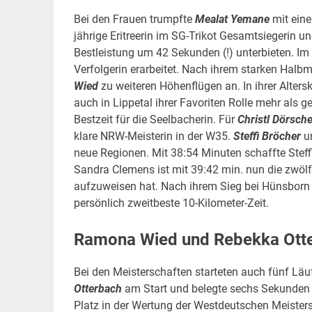
Bei den Frauen trumpfte
Mealat Yemane
mit eine
jährige Eritreerin im SG-Trikot Gesamtsiegerin u
Bestleistung um 42 Sekunden (!) unterbieten. Im 
Verfolgerin erarbeitet. Nach ihrem starken Halb
Wied
zu weiteren Höhenflügen an. In ihrer Alter
auch in Lippetal ihrer Favoriten Rolle mehr als 
Bestzeit für die Seelbacherin. Für
Christl Dörsche
klare NRW-Meisterin in der W35.
Steffi Bröcher
u
neue Regionen. Mit 38:54 Minuten schaffte Stef
Sandra Clemens ist mit 39:42 min. nun die zwölf
aufzuweisen hat. Nach ihrem Sieg bei Hünsborn D
persönlich zweitbeste 10-Kilometer-Zeit.
Ramona Wied und Rebekka Otte
Bei den Meisterschaften starteten auch fünf Läu
Otterbach
am Start und belegte sechs Sekunden 
Platz in der Wertung der Westdeutschen Meister