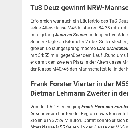
TuS Deuz gewinnt NRW-Mannscha
Erfolgreich war auch ein Läufertrio des TuS De
seine Altersklasse M45 in starken 34:33 min. mi
min. gelang
Andreas Senner
in dergleichen Alte
Senner klagte ab Kilometer 2 über Seitenstechen,
großen Leistungssprung machte
Lars Brandenbu
mit 34:55 min. gegenüber dem Lauf „Rund ums Ba
er damit den zweiten Platz in der Altersklasse M
der Klasse M40/45 den Mannschaftstitel in der 
Frank Forster Vierter in der M5
Dietmar Lehmann Zweiter in de
Von der LAG Siegen ging
Frank-Hermann Forste
Ausdauercup-Läufen der Region etwas kürzer trit
Ziellinie in 37:29 Minuten. Damit konnte er sich
Altersklasse M55 freuen. In der Klasse der M65 p