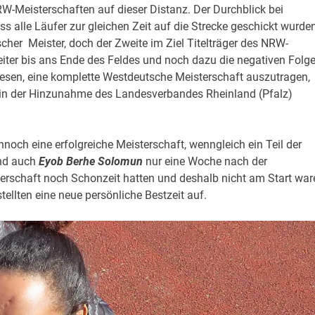
W-Meisterschaften auf dieser Distanz. Der Durchblick bei
 alle Läufer zur gleichen Zeit auf die Strecke geschickt wurden
her Meister, doch der Zweite im Ziel Titelträger des NRW-
eiter bis ans Ende des Feldes und noch dazu die negativen Folg
esen, eine komplette Westdeutsche Meisterschaft auszutragen,
in der Hinzunahme des Landesverbandes Rheinland (Pfalz)
noch eine erfolgreiche Meisterschaft, wenngleich ein Teil der
d auch
Eyob Berhe Solomun
nur eine Woche nach der
rschaft noch Schonzeit hatten und deshalb nicht am Start war
llten eine neue persönliche Bestzeit auf.