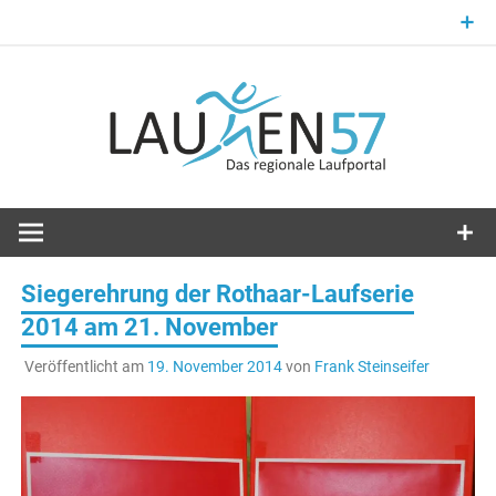
Zum
Inhalt
springen
Laufsport im Kreis Siegen-Wittgenstein
Laufen57
Siegerehrung der Rothaar-Laufserie
2014 am 21. November
Veröffentlicht am
19. November 2014
von
Frank Steinseifer