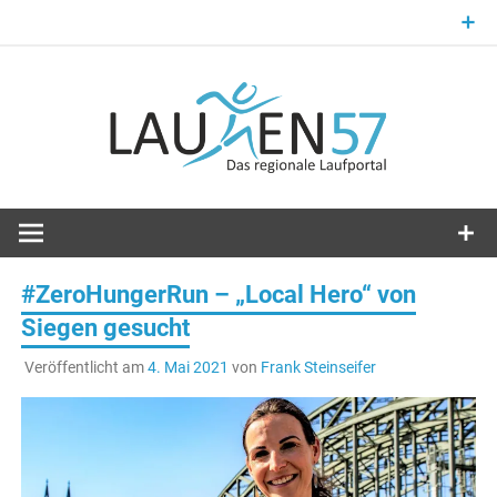
Zum
Inhalt
springen
Laufsport im Kreis Siegen-Wittgenstein
Laufen57
#ZeroHungerRun – „Local Hero“ von
Siegen gesucht
Veröffentlicht am
4. Mai 2021
von
Frank Steinseifer