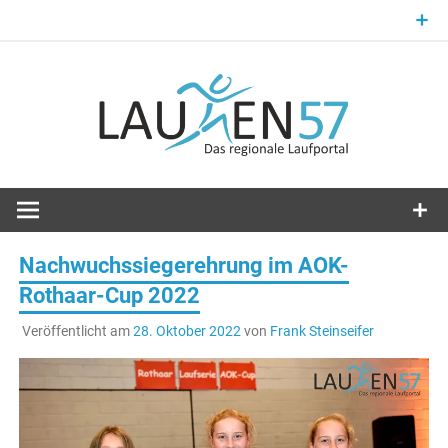
Zum
Inhalt
springen
Laufsport im Kreis Siegen-Wittgenstein
Laufen57
Nachwuchssiegerehrung im AOK-
Rothaar-Cup 2022
Veröffentlicht am
28. Oktober 2022
von
Frank Steinseifer