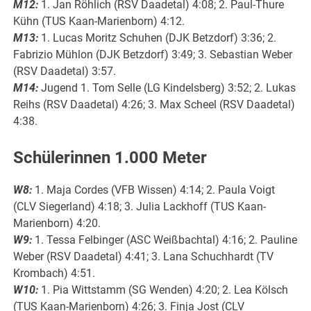
M12:
1. Jan Röhlich (RSV Daadetal) 4:08; 2. Paul-Thure
Kühn (TUS Kaan-Marienborn) 4:12.
M13:
1. Lucas Moritz Schuhen (DJK Betzdorf) 3:36; 2.
Fabrizio Mühlon (DJK Betzdorf) 3:49; 3. Sebastian Weber
(RSV Daadetal) 3:57.
M14:
Jugend 1. Tom Selle (LG Kindelsberg) 3:52; 2. Lukas
Reihs (RSV Daadetal) 4:26; 3. Max Scheel (RSV Daadetal)
4:38.
Schülerinnen 1.000 Meter
W8:
1. Maja Cordes (VFB Wissen) 4:14; 2. Paula Voigt
(CLV Siegerland) 4:18; 3. Julia Lackhoff (TUS Kaan-
Marienborn) 4:20.
W9:
1. Tessa Felbinger (ASC Weißbachtal) 4:16; 2. Pauline
Weber (RSV Daadetal) 4:41; 3. Lana Schuchhardt (TV
Krombach) 4:51.
W10:
1. Pia Wittstamm (SG Wenden) 4:20; 2. Lea Kölsch
(TUS Kaan-Marienborn) 4:26; 3. Finja Jost (CLV