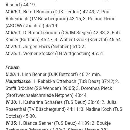
Alsdorf) 44:19.
M 60:
1. Bernd Bursian (DJK Herdorf) 42:49; 2. Paul
Achenbach (TV Büschergrund) 43:15; 3. Roland Heine
(ASC Weißbachtal) 45:19.
M 65:
1. Dietmar Lehmann (CVJM Siegen) 42:38; 2. Fritz
Kaiser (Bürbach) 45:47; 3. Walter Dzaak (Kreuztal) 46:54.
M 70:
1. Jürgen Ebers (Netphen) 51:52.
M 75:
1. Werner Stöcker (LG Wittgenstein) 45:51.
Frauen
U 20:
1. Linn Behner (DJK Betzdorf) 46:24 min.
Hauptklasse:
1. Rebekka Otterbach (TuS Deuz) 37:42; 2.
Steffi Bröcher (SG Wenden) 39:05; 3. Dorothea Pieck
(Stoffwechselschmiede Netphen) 40:44.
W 30:
1. Katharina Schäfers (TuS Deuz) 38:46; 2. Julia
Rosenthal (TV Büschergrund) 44:11; 3. Nadine Koch (TuS
Dotzlar) 45:30.
W 35:
1. Bianca Senner (TuS Deuz) 41:39; 2. Boukje