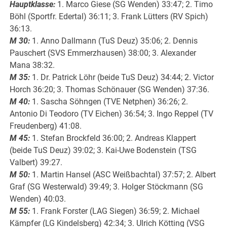
Hauptklasse:
1. Marco Giese (SG Wenden) 33:47; 2. Timo
Böhl (Sportfr. Edertal) 36:11; 3. Frank Lütters (RV Spich)
36:13.
M 30:
1. Anno Dallmann (TuS Deuz) 35:06; 2. Dennis
Pauschert (SVS Emmerzhausen) 38:00; 3. Alexander
Mana 38:32.
M 35:
1. Dr. Patrick Löhr (beide TuS Deuz) 34:44; 2. Victor
Horch 36:20; 3. Thomas Schönauer (SG Wenden) 37:36.
M 40:
1. Sascha Söhngen (TVE Netphen) 36:26; 2.
Antonio Di Teodoro (TV Eichen) 36:54; 3. Ingo Reppel (TV
Freudenberg) 41:08.
M 45:
1. Stefan Brockfeld 36:00; 2. Andreas Klappert
(beide TuS Deuz) 39:02; 3. Kai-Uwe Bodenstein (TSG
Valbert) 39:27.
M 50:
1. Martin Hansel (ASC Weißbachtal) 37:57; 2. Albert
Graf (SG Westerwald) 39:49; 3. Holger Stöckmann (SG
Wenden) 40:03.
M 55:
1. Frank Forster (LAG Siegen) 36:59; 2. Michael
Kämpfer (LG Kindelsberg) 42:34; 3. Ulrich Kötting (VSG