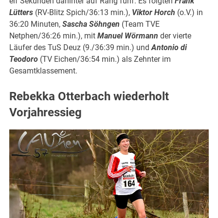
elf Sekunden dahinter auf Rang fünf. Es folgten
Frank
Lütters
(RV-Blitz Spich/36:13 min.),
Viktor Horch
(o.V.) in
36:20 Minuten,
Sascha Söhngen
(Team TVE
Netphen/36:26 min.), mit
Manuel Wörmann
der vierte
Läufer des TuS Deuz (9./36:39 min.) und
Antonio di
Teodoro
(TV Eichen/36:54 min.) als Zehnter im
Gesamtklassement.
Rebekka Otterbach wiederholt
Vorjahressieg