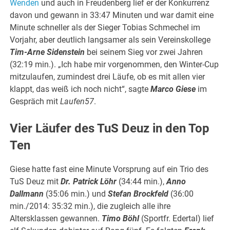
Wenden
und auch in Freudenberg lief er der Konkurrenz
davon und gewann in 33:47 Minuten und war damit eine
Minute schneller als der Sieger Tobias Schmechel im
Vorjahr, aber deutlich langsamer als sein Vereinskollege
Tim-Arne Sidenstein
bei seinem Sieg vor zwei Jahren
(32:19 min.). „Ich habe mir vorgenommen, den Winter-Cup
mitzulaufen, zumindest drei Läufe, ob es mit allen vier
klappt, das weiß ich noch nicht“, sagte
Marco Giese
im
Gespräch mit
Laufen57
.
Vier Läufer des TuS Deuz in den Top
Ten
Giese hatte fast eine Minute Vorsprung auf ein Trio des
TuS Deuz mit
Dr. Patrick Löhr
(34:44 min.),
Anno
Dallmann
(35:06 min.) und
Stefan Brockfeld
(36:00
min./2014: 35:32 min.), die zugleich alle ihre
Altersklassen gewannen.
Timo Böhl
(Sportfr. Edertal) lief