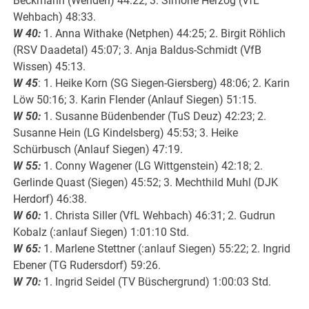
Beckmann (Wenden) 44:22; 3. Simone Herzog (VfL
Wehbach) 48:33.
W 40:
1. Anna Withake (Netphen) 44:25; 2. Birgit Röhlich
(RSV Daadetal) 45:07; 3. Anja Baldus-Schmidt (VfB
Wissen) 45:13.
W 45
: 1. Heike Korn (SG Siegen-Giersberg) 48:06; 2. Karin
Löw 50:16; 3. Karin Flender (Anlauf Siegen) 51:15.
W 50:
1. Susanne Büdenbender (TuS Deuz) 42:23; 2.
Susanne Hein (LG Kindelsberg) 45:53; 3. Heike
Schürbusch (Anlauf Siegen) 47:19.
W 55:
1. Conny Wagener (LG Wittgenstein) 42:18; 2.
Gerlinde Quast (Siegen) 45:52; 3. Mechthild Muhl (DJK
Herdorf) 46:38.
W 60:
1. Christa Siller (VfL Wehbach) 46:31; 2. Gudrun
Kobalz (:anlauf Siegen) 1:01:10 Std.
W 65:
1. Marlene Stettner (:anlauf Siegen) 55:22; 2. Ingrid
Ebener (TG Rudersdorf) 59:26.
W 70:
1. Ingrid Seidel (TV Büschergrund) 1:00:03 Std.