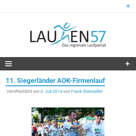
Zum
Inhalt
springen
Laufsport im Kreis Siegen-Wittgenstein
Laufen57
11. Siegerländer AOK-Firmenlauf
Veröffentlicht am
4. Juli 2014
von
Frank Steinseifer